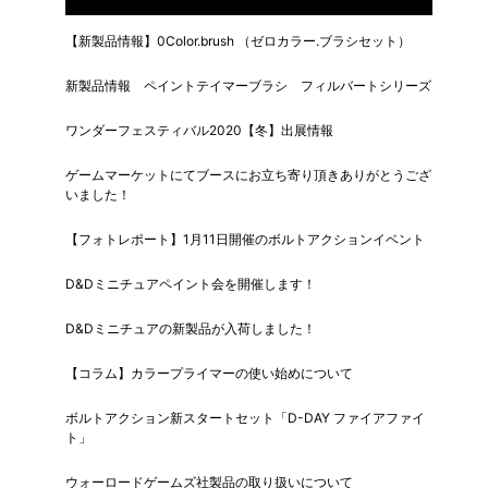
【新製品情報】0Color.brush （ゼロカラー.ブラシセット）
新製品情報 ペイントテイマーブラシ フィルバートシリーズ
ワンダーフェスティバル2020【冬】出展情報
ゲームマーケットにてブースにお立ち寄り頂きありがとうござ
いました！
【フォトレポート】1月11日開催のボルトアクションイベント
D&Dミニチュアペイント会を開催します！
D&Dミニチュアの新製品が入荷しました！
【コラム】カラープライマーの使い始めについて
ボルトアクション新スタートセット「D-DAY ファイアファイ
ト」
ウォーロードゲームズ社製品の取り扱いについて