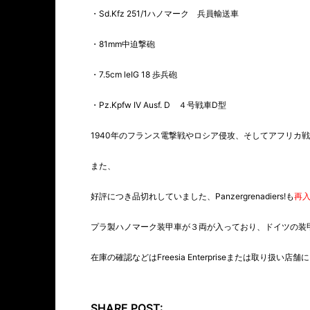
・Sd.Kfz 251/1ハノマーク 兵員輸送車
・81mm中迫撃砲
・7.5cm leIG 18 歩兵砲
・Pz.Kpfw IV Ausf. D ４号戦車D型
1940年のフランス電撃戦やロシア侵攻、そしてアフリカ
また、
好評につき品切れしていました、Panzergrenadiers!も
再
プラ製ハノマーク装甲車が３両が入っており、ドイツの装
在庫の確認などはFreesia Enterpriseまたは取り扱い
SHARE POST: