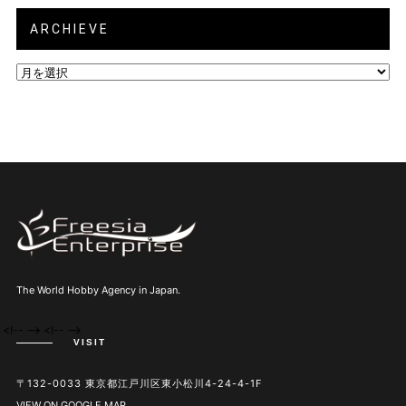
ARCHIEVE
ARCHIEVE
The World Hobby Agency in Japan.
<!--
--> <!--
-->
VISIT
〒132-0033 東京都江戸川区東小松川4-24-4-1F
VIEW ON GOOGLE MAP