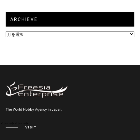
ARCHIEVE
ARCHIEVE
The World Hobby Agency in Japan.
<!--
--> <!--
-->
VISIT