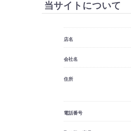
リベリウム
アウトレット
スペシャルオファー
当サイトについて
アーミーペインター
ペイントサプライ
エスコダブラシ
ペイントテイマー
店名
会社名
住所
電話番号