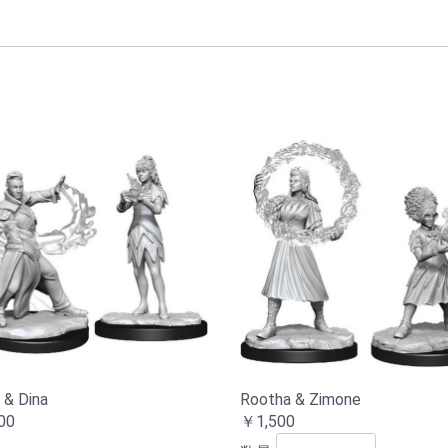
スーパーダンジョン
スーパーダンジョン
レイルレイダーズイン
ニンジャオールスター
ボルトアクション
コンフリクト’47
その他
D&D
MTGミニチュア
Deep Cut Miniatureシ
マスタークラス
フィニティ
ズ
リーズ
n & Dina
Rootha & Zimone
00
￥1,500