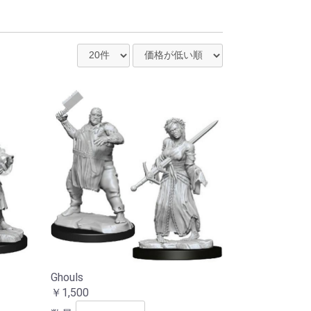
リベリウム
ペイントテイマー
Ghouls
￥1,500