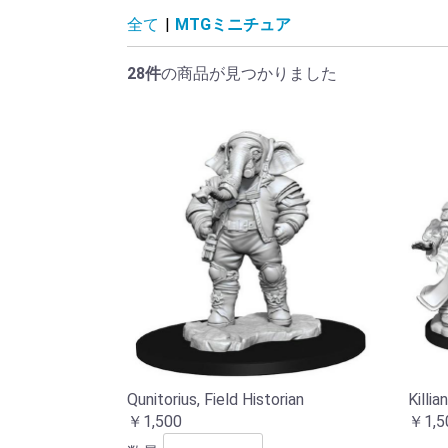
リベリウム
アウトレット
スペシャルオファー
アーミーペインター
ペイントサプライ
エスコダブラシ
ペイントテイマー
全て
|
MTGミニチュア
28件
の商品が見つかりました
Qunitorius, Field Historian
Killia
￥1,500
￥1,5