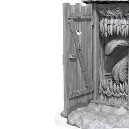
リベリウム
アウトレット
スペシャルオファー
アーミーペインター
ペイントサプライ
エスコダブラシ
ペイントテイマー