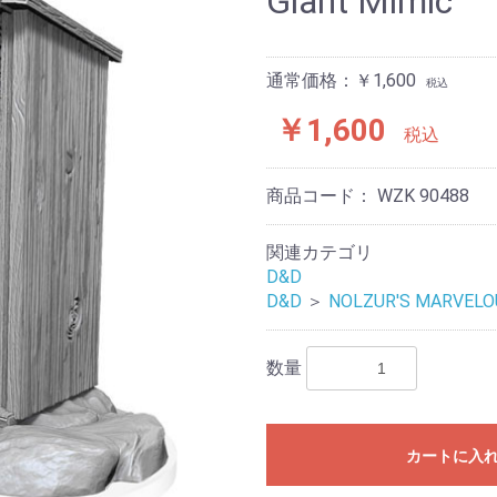
Giant Mimic
スーパーダンジョン
スーパーダンジョン
レイルレイダーズイン
ニンジャオールスター
ボルトアクション
コンフリクト’47
その他
D&D
MTGミニチュア
Deep Cut Miniatureシ
マスタークラス
フィニティ
ズ
リーズ
通常価格：￥1,600
税込
￥1,600
税込
商品コード：
WZK 90488
関連カテゴリ
D&D
D&D
＞
NOLZUR'S MARVELO
数量
カートに入