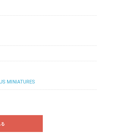
リベリウム
ペイントテイマー
US MINIATURES
れる