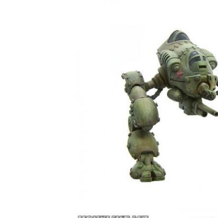
リベリウム
アウトレット
スペシャルオファー
アーミーペインター
ペイントサプライ
エスコダブラシ
ペイントテイマー