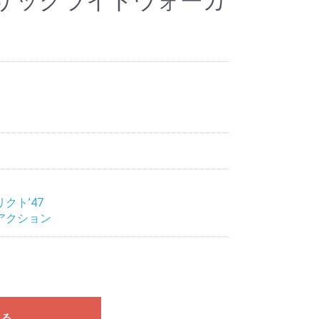
サックライトウォーカ
リベリウム
ペイントテイマー
クト’47
アクション
れる