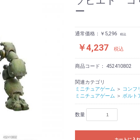
ソビエト コ
スーパーダンジョン
スーパーダンジョン
レイルレイダーズイン
ニンジャオールスター
ボルトアクション
コンフリクト’47
その他
D&D
MTGミニチュア
Deep Cut Miniatureシ
ー
マスタークラス
フィニティ
ズ
リーズ
通常価格：￥5,296
税込
￥4,237
税込
商品コード：
452410802
関連カテゴリ
ミニチュアゲーム
＞
コンフリ
ミニチュアゲーム
＞
ボルト
数量
カートに入